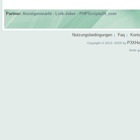
Partner:
Anzeigenmarkt
-
Link-Joker
-
PHPScripte24_com
Nutzungsbedingungen
Faq
Kont
|
|
P3XHo
Copyright © 2013 -2026 by
Seite g