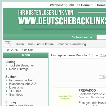
Webhosting inkl. .de Domain
|
Domai
Schnellsuche:
Rubrik: Haus- und Nutztiere / Branche: Tiernahrung
10.08.2026 - 14:05 Uhr
Menü
Einträge in dieser Branche:
1
| zur
Rubr
Listing
Topliste Besucher
Neue Einträge
Suchen
Firmensuche A-Z
Branchensuche A-Z
Livesuche
PREVADOG
TOP100
Beethovenstraße 22
Suchtipps
Branchen: Tiernahrung
Eintrag
Eine gesunde Hund
Info,s und Regeln