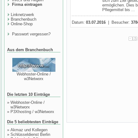
sich zum Ziel geset
Firma eintragen
ermöglichen. Dies b
Pflegemittel bis ...
Linknetzwerk
Branchenbuch
Datum:
03.07.2016
| Besucher:
378
Online-Shop
Passwort vergessen?
Aus dem Branchenbuch
Webhoster-Online /
w3Networx
Die letzten 10 Einträge
»
Webhoster-Online /
w3Networx
»
P3Xhosting / w3Networx
Die 5 beliebtesten Einträge
»
Akmaz und Kollegen
»
Schlüsseldienst Berlin