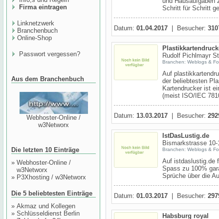
und Hausaufgaben z
Firma eintragen
Schritt für Schritt 
Linknetzwerk
Datum:
01.04.2017
| Besucher:
310
Branchenbuch
Online-Shop
Plastikkartendruck
Passwort vergessen?
Rudolf Pichlmayr St
Branchen: Weblogs & Fo
Auf plastikkartendru
Aus dem Branchenbuch
der beliebtesten Pl
Kartendrucker ist e
(meist ISO/IEC 7810
Datum:
13.03.2017
| Besucher:
292
Webhoster-Online /
w3Networx
IstDasLustig.de
Bismarkstrasse 10-1
Die letzten 10 Einträge
Branchen: Weblogs & Fo
Auf istdaslustig.de 
»
Webhoster-Online /
Spass zu 100% garan
w3Networx
Sprüche über die A
»
P3Xhosting / w3Networx
Die 5 beliebtesten Einträge
Datum:
01.03.2017
| Besucher:
297
»
Akmaz und Kollegen
»
Schlüsseldienst Berlin
Habsburg royal