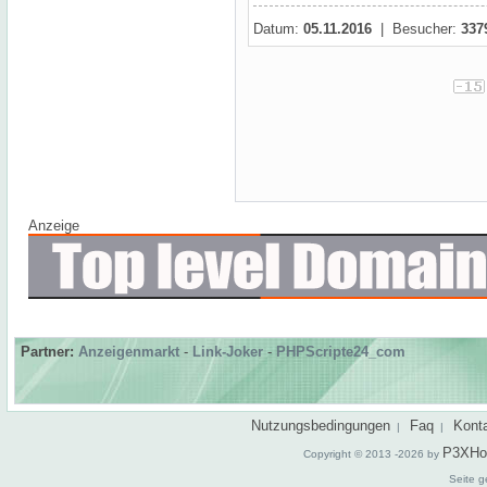
Datum:
05.11.2016
| Besucher:
337
Anzeige
Partner:
Anzeigenmarkt
-
Link-Joker
-
PHPScripte24_com
Nutzungsbedingungen
Faq
Kont
|
|
P3XHo
Copyright © 2013 -2026 by
Seite g