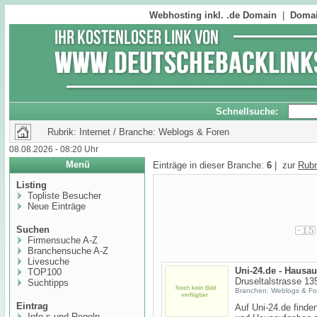
Webhosting inkl. .de Domain
|
Domai
Schnellsuche:
Rubrik: Internet / Branche: Weblogs & Foren
08.08.2026 - 08:20 Uhr
Menü
Einträge in dieser Branche:
6
| zur
Rubr
Listing
Topliste Besucher
Neue Einträge
Suchen
Firmensuche A-Z
Branchensuche A-Z
Livesuche
Uni-24.de - Hausa
TOP100
Druseltalstrasse 13
Suchtipps
Branchen: Weblogs & Fo
Eintrag
Auf Uni-24.de finde
Info,s und Regeln