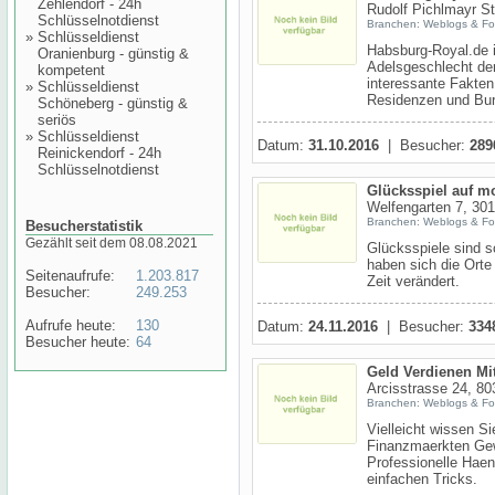
Zehlendorf - 24h
Rudolf Pichlmayr St
Schlüsselnotdienst
Branchen: Weblogs & Fo
»
Schlüsseldienst
Habsburg-Royal.de i
Oranienburg - günstig &
Adelsgeschlecht de
kompetent
interessante Fakte
»
Schlüsseldienst
Residenzen und Burg
Schöneberg - günstig &
seriös
»
Schlüsseldienst
Datum:
31.10.2016
| Besucher:
289
Reinickendorf - 24h
Schlüsselnotdienst
Glücksspiel auf m
Welfengarten 7, 30
Branchen: Weblogs & Fo
Besucherstatistik
Gezählt seit dem 08.08.2021
Glücksspiele sind 
haben sich die Orte
Seitenaufrufe:
1.203.817
Zeit verändert.
Besucher:
249.253
Aufrufe heute:
130
Datum:
24.11.2016
| Besucher:
334
Besucher heute:
64
Geld Verdienen Mi
Arcisstrasse 24, 8
Branchen: Weblogs & Fo
Vielleicht wissen S
Finanzmaerkten Gew
Professionelle Haen
einfachen Tricks.