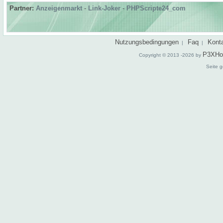
Partner:
Anzeigenmarkt
-
Link-Joker
-
PHPScripte24_com
Nutzungsbedingungen
Faq
Kont
|
|
P3XHo
Copyright © 2013 -2026 by
Seite g