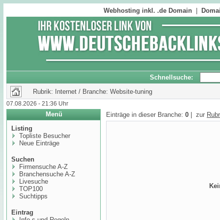
Webhosting inkl. .de Domain
|
Domai
Schnellsuche:
Rubrik: Internet / Branche: Website-tuning
07.08.2026 - 21:36 Uhr
Menü
Einträge in dieser Branche:
0
| zur
Rubr
Listing
Topliste Besucher
Neue Einträge
Suchen
Firmensuche A-Z
Branchensuche A-Z
Livesuche
Kei
TOP100
Suchtipps
Eintrag
Info,s und Regeln