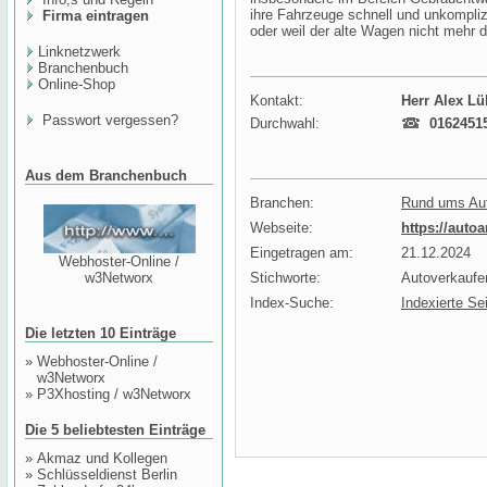
ihre Fahrzeuge schnell und unkompliz
Firma eintragen
oder weil der alte Wagen nicht mehr 
Linknetzwerk
Branchenbuch
Online-Shop
Kontakt:
Herr Alex L
Passwort vergessen?
Durchwahl:
0162451
Aus dem Branchenbuch
Branchen:
Rund ums Au
Webseite:
https://auto
Eingetragen am:
21.12.2024
Webhoster-Online /
w3Networx
Stichworte:
Autoverkaufe
Index-Suche:
Indexierte Se
Die letzten 10 Einträge
»
Webhoster-Online /
w3Networx
»
P3Xhosting / w3Networx
Die 5 beliebtesten Einträge
»
Akmaz und Kollegen
»
Schlüsseldienst Berlin