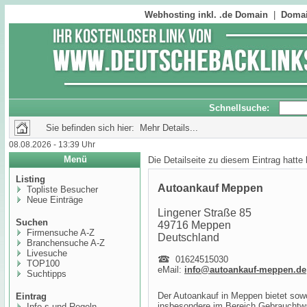
Webhosting inkl. .de Domain
|
Domai
Schnellsuche:
Sie befinden sich hier: Mehr Details...
08.08.2026 - 13:39 Uhr
Menü
Die Detailseite zu diesem Eintrag hatte
Listing
Autoankauf Meppen
Topliste Besucher
Neue Einträge
Lingener Straße 85
Suchen
49716 Meppen
Firmensuche A-Z
Deutschland
Branchensuche A-Z
Livesuche
01624515030
TOP100
eMail:
info@autoankauf-meppen.de
Suchtipps
Der Autoankauf in Meppen bietet sowo
Eintrag
insbesondere im Bereich Gebrauchtw
Info,s und Regeln