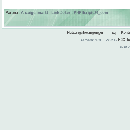
Partner:
Anzeigenmarkt
-
Link-Joker
-
PHPScripte24_com
Nutzungsbedingungen
Faq
Kont
|
|
P3XHo
Copyright © 2013 -2026 by
Seite g