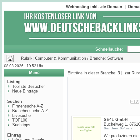
Webhosting inkl. .de Domain
|
Domai
Schnellsuche:
Rubrik: Computer & Kommunikation / Branche: Software
08.08.2026 - 19:52 Uhr
Menü
Einträge in dieser Branche:
3
| zur
Rubr
Listing
Topliste Besucher
Neue Einträge
Suchen
Firmensuche A-Z
Branchensuche A-Z
Livesuche
SE4L GmbH
TOP100
Buchelweg 1, 87616
Suchtipps
Branchen: Software
Eintrag
Wir produzieren die
Info,s und Regeln