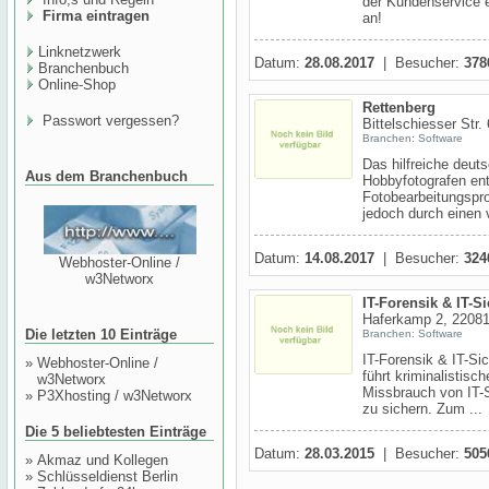
der Kundenservice e
Firma eintragen
an!
Linknetzwerk
Datum:
28.08.2017
| Besucher:
378
Branchenbuch
Online-Shop
Rettenberg
Passwort vergessen?
Bittelschiesser Str
Branchen: Software
Das hilfreiche deut
Aus dem Branchenbuch
Hobbyfotografen ent
Fotobearbeitungspro
jedoch durch einen v
Datum:
14.08.2017
| Besucher:
324
Webhoster-Online /
w3Networx
IT-Forensik & IT-S
Haferkamp 2, 2208
Die letzten 10 Einträge
Branchen: Software
IT-Forensik & IT-Si
»
Webhoster-Online /
führt kriminalisti
w3Networx
Missbrauch von IT-
»
P3Xhosting / w3Networx
zu sichern. Zum ...
Die 5 beliebtesten Einträge
Datum:
28.03.2015
| Besucher:
505
»
Akmaz und Kollegen
»
Schlüsseldienst Berlin