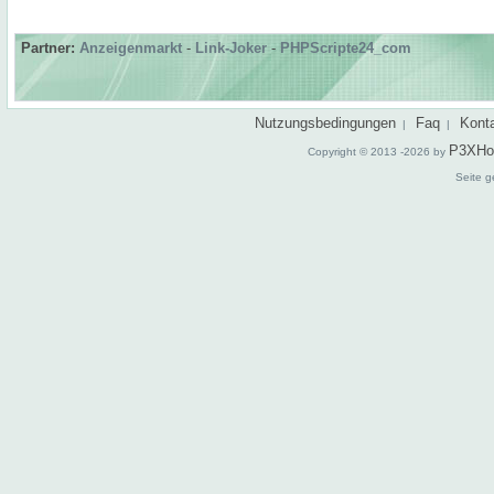
Partner:
Anzeigenmarkt
-
Link-Joker
-
PHPScripte24_com
Nutzungsbedingungen
Faq
Kont
|
|
P3XHo
Copyright © 2013 -2026 by
Seite g