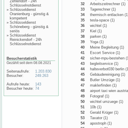
Zehlendorf - 24h
32
Arbeitszeitrechner (1)
Schlüsselnotdienst
33
Tagerechner (1)
»
Schlüsseldienst
Oranienburg - günstig &
34
thermisch entlacken (1
kompetent
35
tesla-space (1)
»
Schlüsseldienst
36
wichtel (1)
Schöneberg - günstig &
seriös
37
Kiel (1)
»
Schlüsseldienst
38
parken (1)
Reinickendorf - 24h
39
Yoga (1)
Schlüsselnotdienst
40
Meine Begleitung (1)
41
Escort Service (1)
42
sicher-mpu-bestehen (
Besucherstatistik
Gezählt seit dem 08.08.2021
43
begleitservice (1)
44
halteverbot030 berlin (
Seitenaufrufe:
1.203.830
45
Gebäudereinigung (1)
Besucher:
249.263
46
Butler Umzüge (1)
Aufrufe heute:
143
47
maklerfinden (1)
Besucher heute:
74
48
airport taxi wien austria
49
Fotograf (1)
50
wichtel umzuege (1)
51
10b (1)
52
Gerald Krüger (1)
53
Taxator (1)
54
apostroph (1)