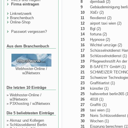
8
djembadi (2)
Firma eintragen
9
Gebäudereinigung berli
10
XbEr (2)
Linknetzwerk
Branchenbuch
11
flexdienst (2)
Online-Shop
12
airport taxi wien (2)
13
Bgl (2)
Passwort vergessen?
14
fortuna (2)
15
Hypnose (2)
16
Wichtel umzüge (2)
Aus dem Branchenbuch
17
Schüsselnotdienst Ham
18
Schlüsselnotdienst (1)
19
Pflegewohnstift An der
20
B-SAFETY GmbH (1)
Webhoster-Online /
21
SCHWEIZER TECHNO
w3Networx
22
Schweizer Technologie
23
Graffitiartist (1)
Die letzten 10 Einträge
24
künstler (1)
25
halteverbot berlin365 (
»
Webhoster-Online /
w3Networx
26
4018 (1)
»
P3Xhosting / w3Networx
27
Graffiti (1)
28
taxi wien (1)
Die 5 beliebtesten Einträge
29
Noris Schlüsseldienst 
»
Akmaz und Kollegen
30
Wochen (1)
»
Schlüsseldienst Berlin
31
Eisprung berechnen (1