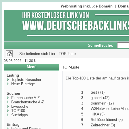
Webhosting inkl. .de Domain
|
Domai
Schnellsuche:
Sie befinden sich hier: TOP-Liste
08.08.2026 - 11:30 Uhr
Menü
TOP-Liste
Listing
Die Top-100 Liste der am häufigsten 
Topliste Besucher
Neue Einträge
1
test (71)
Suchen
Firmensuche A-Z
2
gippert (42)
Branchensuche A-Z
3
trommeln (17)
Livesuche
4
W3Networx keine Ahnu
TOP100
5
iHKA (5)
Suchtipps
6
Schlüsseldienst (5)
Eintrag
7
Zeitrechner (3)
Info,s und Regeln