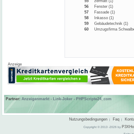
55
zermatt (1)
56
Fenster (1)
57
Fassade (1)
58
Inkasso (1)
59
Gebäudetechnik (1)
60
Umzugsfirma Schwalbe
Anzeige
Partner:
Anzeigenmarkt
-
Link-Joker
-
PHPScripte24_com
Nutzungsbedingungen
Faq
Kont
|
|
P3XHo
Copyright © 2013 -2026 by
Seite g