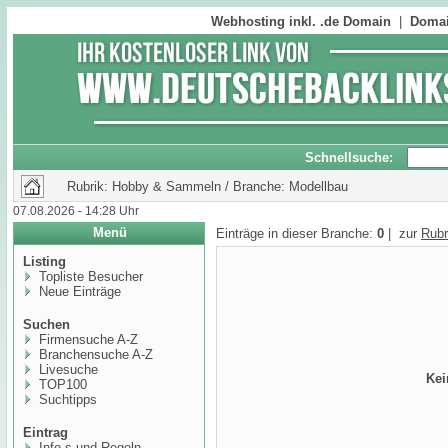
Webhosting inkl. .de Domain
|
Domai
Schnellsuche:
Rubrik: Hobby & Sammeln / Branche: Modellbau
07.08.2026 - 14:28 Uhr
Menü
Einträge in dieser Branche:
0
| zur
Rubr
Listing
Topliste Besucher
Neue Einträge
Suchen
Firmensuche A-Z
Branchensuche A-Z
Livesuche
Kei
TOP100
Suchtipps
Eintrag
Info,s und Regeln