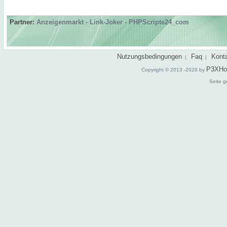
Partner:
Anzeigenmarkt
-
Link-Joker
-
PHPScripte24_com
Nutzungsbedingungen
Faq
Kont
|
|
P3XHo
Copyright © 2013 -2026 by
Seite g