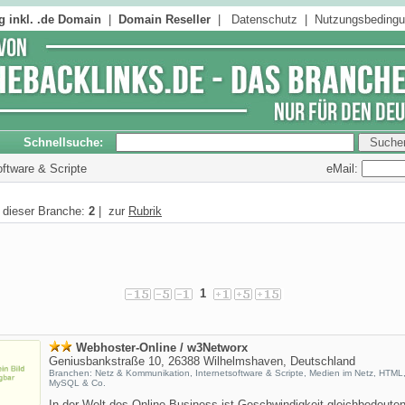
 inkl. .de Domain
|
Domain Reseller
|
Datenschutz
|
Nutzungsbeding
Schnellsuche:
eMail:
oftware & Scripte
n dieser Branche:
2
| zur
Rubrik
1
Webhoster-Online / w3Networx
Geniusbankstraße 10, 26388 Wilhelmshaven, Deutschland
Branchen: Netz & Kommunikation, Internetsoftware & Scripte, Medien im Netz, HTML
MySQL & Co.
In der Welt des Online-Business ist Geschwindigkeit gleichbedeute