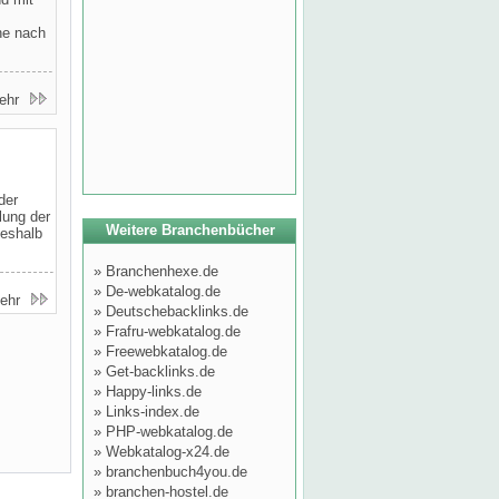
he nach
ehr
der
lung der
Weitere Branchenbücher
deshalb
»
Branchenhexe.de
»
De-webkatalog.de
ehr
»
Deutschebacklinks.de
»
Frafru-webkatalog.de
»
Freewebkatalog.de
»
Get-backlinks.de
»
Happy-links.de
»
Links-index.de
»
PHP-webkatalog.de
»
Webkatalog-x24.de
»
branchenbuch4you.de
»
branchen-hostel.de