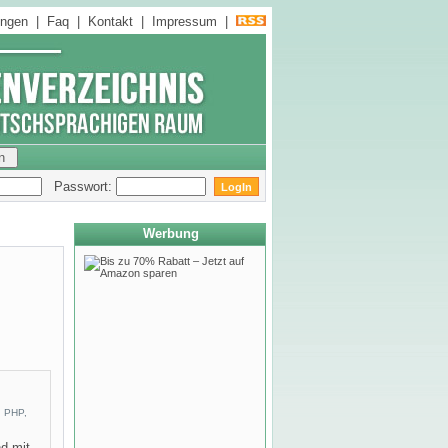
ungen
|
Faq
|
Kontakt
|
Impressum
|
Passwort:
Werbung
, PHP,
nd mit