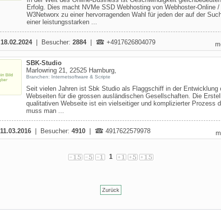
Erfolg. Dies macht NVMe SSD Webhosting von Webhoster-Online /
W3Networx zu einer hervorragenden Wahl für jeden der auf der Suc
einer leistungsstarken ...
:
18.02.2024
| Besucher:
2884
|
+4917626804079
m
SBK-Studio
Marlowring 21, 22525 Hamburg,
Branchen: Internetsoftware & Scripte
Seit vielen Jahren ist Sbk Studio als Flaggschiff in der Entwicklung 
Webseiten für die grossen ausländischen Gesellschaften. Die Erstel
qualitativen Webseite ist ein vielseitiger und komplizierter Prozess 
muss man ...
11.03.2016
| Besucher:
4910
|
4917622579978
m
1
Zurück