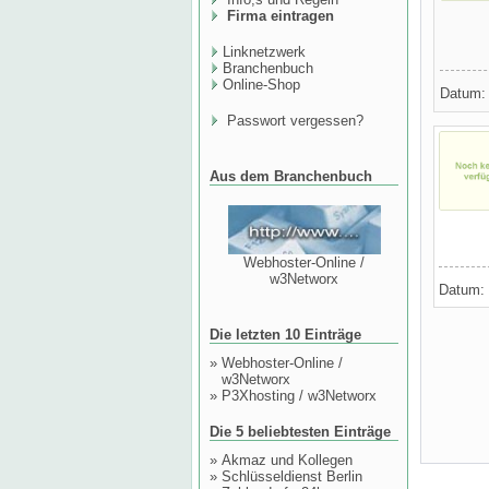
Firma eintragen
Linknetzwerk
Branchenbuch
Online-Shop
Datum
Passwort vergessen?
Aus dem Branchenbuch
Webhoster-Online /
w3Networx
Datum:
Die letzten 10 Einträge
»
Webhoster-Online /
w3Networx
»
P3Xhosting / w3Networx
Die 5 beliebtesten Einträge
»
Akmaz und Kollegen
»
Schlüsseldienst Berlin