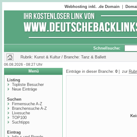
Webhosting inkl. .de Domain
|
Domai
Schnellsuche:
Rubrik: Kunst & Kultur / Branche: Tanz & Ballett
06.08.2026 - 08:27 Uhr
Menü
Einträge in dieser Branche:
0
| zur
Rubr
Listing
Topliste Besucher
Neue Einträge
Suchen
Firmensuche A-Z
Branchensuche A-Z
Livesuche
Kei
TOP100
Suchtipps
Eintrag
Info,s und Regeln