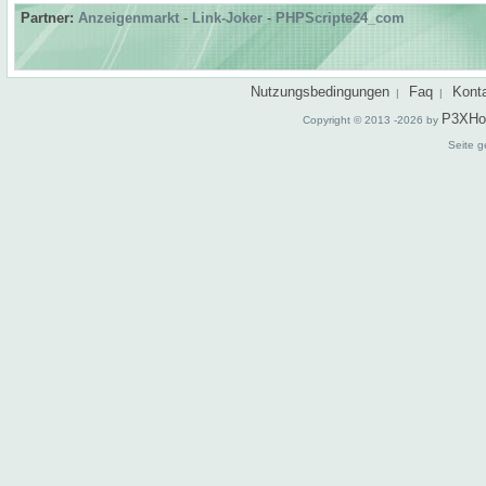
Partner:
Anzeigenmarkt
-
Link-Joker
-
PHPScripte24_com
Nutzungsbedingungen
Faq
Kont
|
|
P3XHo
Copyright © 2013 -2026 by
Seite g