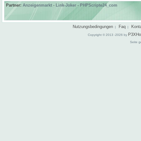
Partner:
Anzeigenmarkt
-
Link-Joker
-
PHPScripte24_com
Nutzungsbedingungen
Faq
Kont
|
|
P3XHo
Copyright © 2013 -2026 by
Seite g