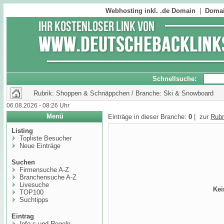
Webhosting inkl. .de Domain
|
Domai
Schnellsuche:
Rubrik: Shoppen & Schnäppchen / Branche: Ski & Snowboard
06.08.2026 - 08:26 Uhr
Menü
Einträge in dieser Branche:
0
| zur
Rubr
Listing
Topliste Besucher
Neue Einträge
Suchen
Firmensuche A-Z
Branchensuche A-Z
Livesuche
Kei
TOP100
Suchtipps
Eintrag
Info,s und Regeln