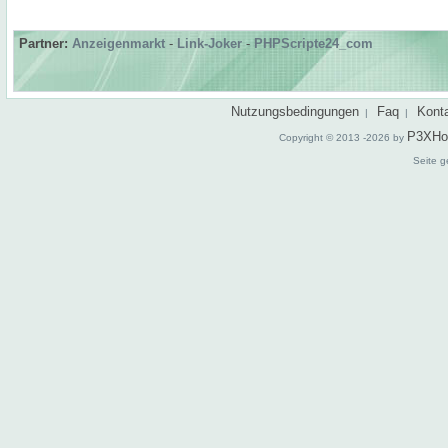
Partner:
Anzeigenmarkt
-
Link-Joker
-
PHPScripte24_com
Nutzungsbedingungen
Faq
Kont
|
|
P3XHo
Copyright © 2013 -2026 by
Seite g