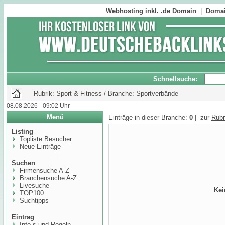
Webhosting inkl. .de Domain
|
Domai
Schnellsuche:
Rubrik: Sport & Fitness / Branche: Sportverbände
08.08.2026 - 09:02 Uhr
Menü
Einträge in dieser Branche:
0
| zur
Rubr
Listing
Topliste Besucher
Neue Einträge
Suchen
Firmensuche A-Z
Branchensuche A-Z
Livesuche
Kei
TOP100
Suchtipps
Eintrag
Info,s und Regeln