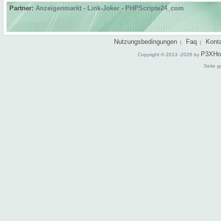
Partner:
Anzeigenmarkt
-
Link-Joker
-
PHPScripte24_com
Nutzungsbedingungen
Faq
Kont
|
|
P3XHo
Copyright © 2013 -2026 by
Seite g