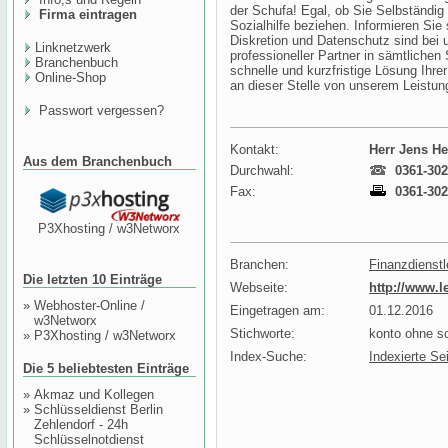
der Schufa! Egal, ob Sie Selbständig 
Firma eintragen
Sozialhilfe beziehen. Informieren Sie s
Diskretion und Datenschutz sind bei u
Linknetzwerk
professioneller Partner in sämtlichen
Branchenbuch
schnelle und kurzfristige Lösung Ihr
Online-Shop
an dieser Stelle von unserem Leistu
Passwort vergessen?
Kontakt:
Herr Jens H
Aus dem Branchenbuch
Durchwahl:
0361-302
Fax:
0361-302
P3Xhosting / w3Networx
Branchen:
Finanzdienstl
Die letzten 10 Einträge
Webseite:
http://www.l
»
Webhoster-Online /
Eingetragen am:
01.12.2016
w3Networx
Stichworte:
konto ohne sc
»
P3Xhosting / w3Networx
Index-Suche:
Indexierte Se
Die 5 beliebtesten Einträge
»
Akmaz und Kollegen
»
Schlüsseldienst Berlin
Zehlendorf - 24h
Schlüsselnotdienst