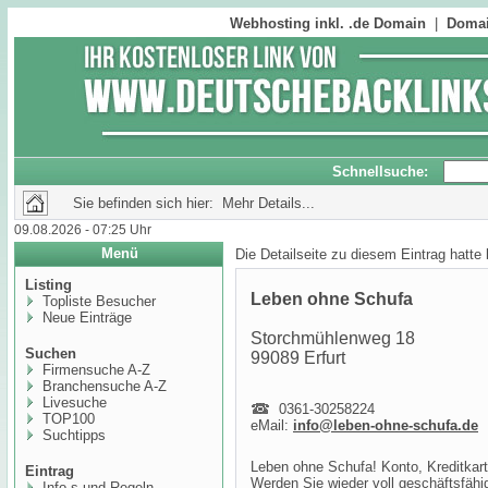
Webhosting inkl. .de Domain
|
Domai
Schnellsuche:
Sie befinden sich hier: Mehr Details...
09.08.2026 - 07:25 Uhr
Menü
Die Detailseite zu diesem Eintrag hatte
Listing
Leben ohne Schufa
Topliste Besucher
Neue Einträge
Storchmühlenweg 18
Suchen
99089 Erfurt
Firmensuche A-Z
Branchensuche A-Z
Livesuche
0361-30258224
TOP100
eMail:
info@leben-ohne-schufa.de
Suchtipps
Leben ohne Schufa! Konto, Kreditkar
Eintrag
Werden Sie wieder voll geschäftsfähig
Info,s und Regeln