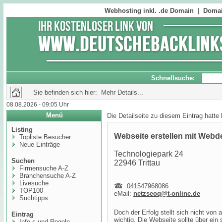
Webhosting inkl. .de Domain
|
Domai
Schnellsuche:
Sie befinden sich hier: Mehr Details...
08.08.2026 - 09:05 Uhr
Menü
Die Detailseite zu diesem Eintrag hatte
Listing
Webseite erstellen mit Web
Topliste Besucher
Neue Einträge
Technologiepark 24
Suchen
22946 Trittau
Firmensuche A-Z
Branchensuche A-Z
Livesuche
041547968086
TOP100
eMail:
netzseoq@t-online.de
Suchtipps
Doch der Erfolg stellt sich nicht von a
Eintrag
wichtig. Die Webseite sollte über e
Info,s und Regeln