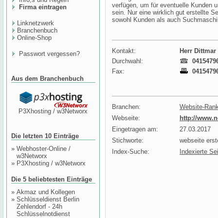
verfügen, um für eventuelle Kunden 
Firma eintragen
sein. Nur eine wirklich gut erstellte 
sowohl Kunden als auch Suchmaschi
Linknetzwerk
Branchenbuch
Online-Shop
Kontakt:
Herr Dittmar
Passwort vergessen?
Durchwahl:
0415479
Fax:
0415479
Aus dem Branchenbuch
Branchen:
Website-Rank
P3Xhosting / w3Networx
Webseite:
http://www.
Eingetragen am:
27.03.2017
Die letzten 10 Einträge
Stichworte:
webseite ers
»
Webhoster-Online /
Index-Suche:
Indexierte Se
w3Networx
»
P3Xhosting / w3Networx
Die 5 beliebtesten Einträge
»
Akmaz und Kollegen
»
Schlüsseldienst Berlin
Zehlendorf - 24h
Schlüsselnotdienst