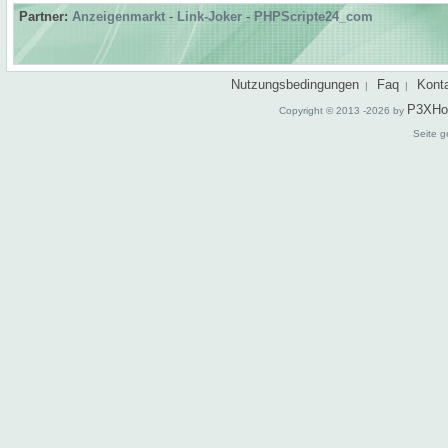
Partner:
Anzeigenmarkt
-
Link-Joker
-
PHPScripte24_com
Nutzungsbedingungen
Faq
Kont
|
|
P3XHo
Copyright © 2013 -2026 by
Seite g