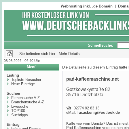
Webhosting inkl. .de Domain
|
Domai
Schnellsuche:
Sie befinden sich hier: Mehr Details...
08.08.2026 - 06:40 Uhr
Menü
Die Detailseite zu diesem Eintrag hatte
Listing
pad-kaffeemaschine.net
Topliste Besucher
Neue Einträge
Gotzkowskystraße 82
Suchen
35716 Dietzhölzta
Firmensuche A-Z
Branchensuche A-Z
Livesuche
02774 92 83 13
TOP100
eMail:
lucaskonig@outlook.de
Suchtipps
Kaffe wie vom Barista? Das ist meist
Eintrag
Pad Kaffeemaschine versprechen eine
Info,s und Regeln