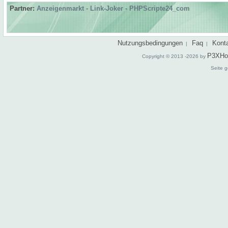
Partner:
Anzeigenmarkt
-
Link-Joker
-
PHPScripte24_com
Nutzungsbedingungen
Faq
Kont
|
|
P3XHo
Copyright © 2013 -2026 by
Seite g