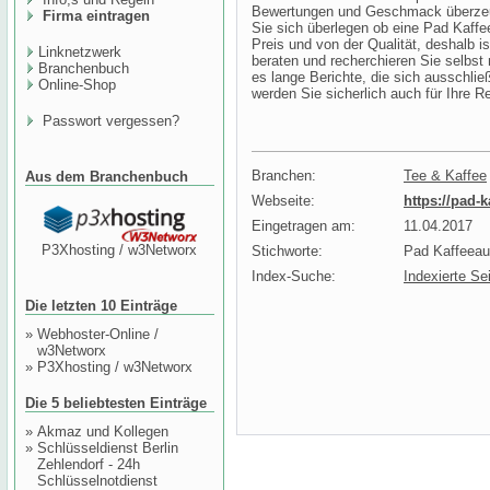
Bewertungen und Geschmack überzeuge
Firma eintragen
Sie sich überlegen ob eine Pad Kaffe
Preis und von der Qualität, deshalb i
Linknetzwerk
beraten und recherchieren Sie selbst 
Branchenbuch
es lange Berichte, die sich ausschli
Online-Shop
werden Sie sicherlich auch für Ihre R
Passwort vergessen?
Branchen:
Tee & Kaffee
Aus dem Branchenbuch
Webseite:
https://pad-
Eingetragen am:
11.04.2017
P3Xhosting / w3Networx
Stichworte:
Pad Kaffeeau
Index-Suche:
Indexierte Se
Die letzten 10 Einträge
»
Webhoster-Online /
w3Networx
»
P3Xhosting / w3Networx
Die 5 beliebtesten Einträge
»
Akmaz und Kollegen
»
Schlüsseldienst Berlin
Zehlendorf - 24h
Schlüsselnotdienst