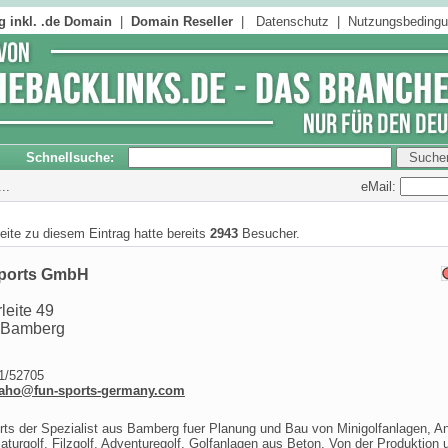
 inkl. .de Domain
|
Domain Reseller
|
Datenschutz
|
Nutzungsbeding
Schnellsuche:
eMail:
..
seite zu diesem Eintrag hatte bereits
2943
Besucher.
ports GmbH
leite 49
 Bamberg
/52705
aho@fun-sports-germany.com
ts der Spezialist aus Bamberg fuer Planung und Bau von Minigolfanlagen, A
iaturgolf, Filzgolf, Adventuregolf, Golfanlagen aus Beton. Von der Produktion 