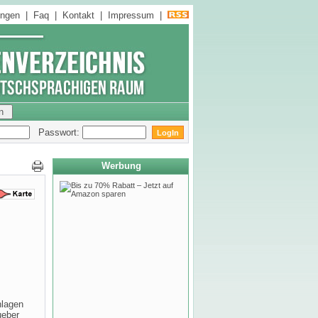
ungen
|
Faq
|
Kontakt
|
Impressum
|
Passwort:
Werbung
nlagen
ueber