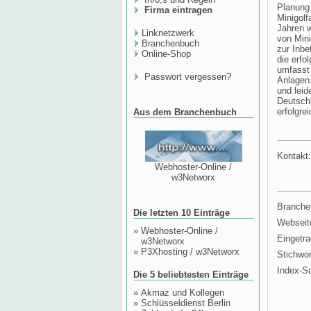
Planung 
Firma eintragen
Minigolf
Jahren w
Linknetzwerk
von Mini
Branchenbuch
zur Inb
Online-Shop
die erfo
umfasst 
Passwort vergessen?
Anlagen.
und leid
Deutschl
erfolgre
Aus dem Branchenbuch
Kontakt:
Webhoster-Online /
w3Networx
Branche
Die letzten 10 Einträge
Webseit
»
Webhoster-Online /
Eingetr
w3Networx
»
P3Xhosting / w3Networx
Stichwor
Index-S
Die 5 beliebtesten Einträge
»
Akmaz und Kollegen
»
Schlüsseldienst Berlin