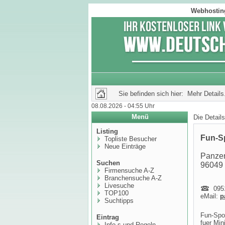
Webhosting
Sie befinden sich hier: Mehr Details.
08.08.2026 - 04:55 Uhr
Menü
Die Detail
Listing
Fun-S
Topliste Besucher
Neue Einträge
Panzer
Suchen
96049
Firmensuche A-Z
Branchensuche A-Z
Livesuche
0951
TOP100
eMail:
p
Suchtipps
Fun-Spor
Eintrag
fuer Min
Info,s und Regeln