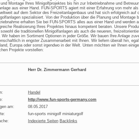
und Montage Ihres Minigolfprojektes bis hin zur Inbetriebnahme und Betreuun
anlage aus einer Hand. FUN-SPORTS agiert mit einer Erfahrung von mehr als
eltweit auf dem Sektor des Freizeitanlagenbaus und hat sich erfolgreich auf
golfanlagen spezialisiert. Von der Produktion über die Planung und Montage b
etriebnahme erhalten Sie bei FUN-SPORTS alles aus einer Hand und werden a
lgreiche Realisierung Ihres Projektes hinaus kompetent beraten. Unsere Produ
sowohl die traditionellen Minigolfanlagen als auch die neueren, freizeitorienti
 Wir haben im Sortiment Optionen in jeder Größe. Wir bauen Ihre Anlage zuve
enschaftlich in engster Zusammenarbeit mit Ihnen. Wir liefern überall hin, egal
and, Europa oder sonst irgendwo in der Welt. Unten möchten wir Ihnen einige
ichen Projekte vorstellen:
Herr Dr. Zimmermann Gerhard
n:
Handel
e:
http://www.fun-sports-germany.com
agen am:
08.05.2017
te:
fun-sports minigolf miniaturgolf
uche:
Indexierte Seiten
Backlinks