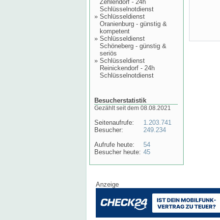
Zehlendorf - 24h
Schlüsselnotdienst
»
Schlüsseldienst
Oranienburg - günstig &
kompetent
»
Schlüsseldienst
Schöneberg - günstig &
seriös
»
Schlüsseldienst
Reinickendorf - 24h
Schlüsselnotdienst
Besucherstatistik
Gezählt seit dem 08.08.2021
Seitenaufrufe:
1.203.741
Besucher:
249.234
Aufrufe heute:
54
Besucher heute:
45
Anzeige