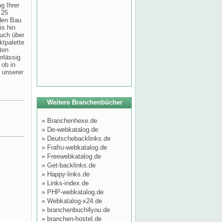
g Ihrer
 25
 den Bau
is hin
uch über
ktpalette
eten
rlässig
 ob in
 unserer
Weitere Branchenbücher
»
Branchenhexe.de
»
De-webkatalog.de
»
Deutschebacklinks.de
»
Frafru-webkatalog.de
»
Freewebkatalog.de
»
Get-backlinks.de
»
Happy-links.de
»
Links-index.de
»
PHP-webkatalog.de
»
Webkatalog-x24.de
»
branchenbuch4you.de
»
branchen-hostel.de