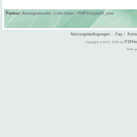
Partner:
Anzeigenmarkt
-
Link-Joker
-
PHPScripte24_com
Nutzungsbedingungen
Faq
Kont
|
|
P3XHo
Copyright © 2013 -2026 by
Seite g