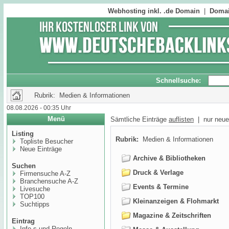
Webhosting inkl. .de Domain
|
Domai
Schnellsuche:
Rubrik: Medien & Informationen
08.08.2026 - 00:35 Uhr
Menü
Sämtliche Einträge
auflisten
| nur neue
Listing
Rubrik:
Medien & Informationen
Topliste Besucher
Neue Einträge
Archive & Bibliotheken
Suchen
Druck & Verlage
Firmensuche A-Z
Branchensuche A-Z
Events & Termine
Livesuche
TOP100
Kleinanzeigen & Flohmarkt
Suchtipps
Magazine & Zeitschriften
Eintrag
Info,s und Regeln