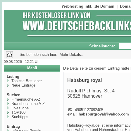
Webhosting inkl. .de Domain
|
Domai
Schnellsuche:
Sie befinden sich hier: Mehr Details...
09.08.2026 - 12:21 Uhr
Menü
Die Detailseite zu diesem Eintrag hatte
Listing
Habsburg royal
Topliste Besucher
Neue Einträge
Rudolf Pichlmayr Str. 4
Suchen
30625 Hannover
Firmensuche A-Z
Branchensuche A-Z
Livesuche
49051127092405
TOP100
eMail:
habsburgroyal@yahoo.com
Suchtipps
Habsburg-Royal.de ist eine informati
Eintrag
von Habsburg und Hohenstaufen. Ent
Info,s und Regeln