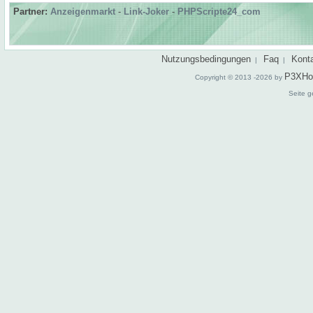
Partner:
Anzeigenmarkt
-
Link-Joker
-
PHPScripte24_com
Nutzungsbedingungen
Faq
Kont
|
|
P3XHo
Copyright © 2013 -2026 by
Seite g