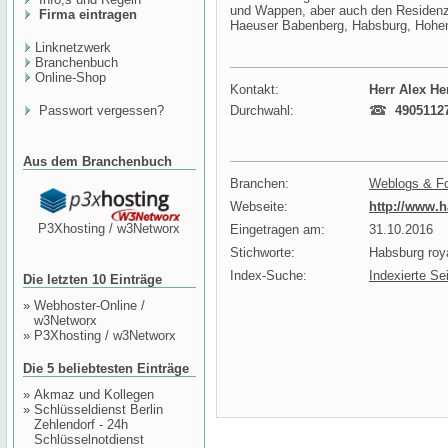
und Wappen, aber auch den Residenz
Firma eintragen
Haeuser Babenberg, Habsburg, Hohen
Linknetzwerk
Branchenbuch
Online-Shop
Kontakt:
Herr Alex H
Passwort vergessen?
Durchwahl:
49051127
Aus dem Branchenbuch
Branchen:
Weblogs & F
Webseite:
http://www.h
P3Xhosting / w3Networx
Eingetragen am:
31.10.2016
Stichworte:
Habsburg roy
Index-Suche:
Indexierte Se
Die letzten 10 Einträge
»
Webhoster-Online /
w3Networx
»
P3Xhosting / w3Networx
Die 5 beliebtesten Einträge
»
Akmaz und Kollegen
»
Schlüsseldienst Berlin
Zehlendorf - 24h
Schlüsselnotdienst